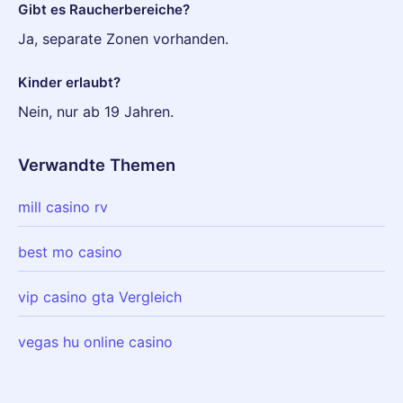
Gibt es Raucherbereiche?
Ja, separate Zonen vorhanden.
Kinder erlaubt?
Nein, nur ab 19 Jahren.
Verwandte Themen
mill casino rv
best mo casino
vip casino gta Vergleich
vegas hu online casino