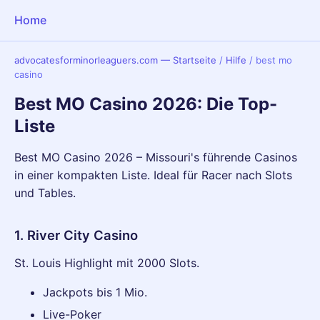
Home
advocatesforminorleaguers.com — Startseite
/
Hilfe
/
best mo
casino
Best MO Casino 2026: Die Top-
Liste
Best MO Casino 2026 – Missouri's führende Casinos
in einer kompakten Liste. Ideal für Racer nach Slots
und Tables.
1. River City Casino
St. Louis Highlight mit 2000 Slots.
Jackpots bis 1 Mio.
Live-Poker