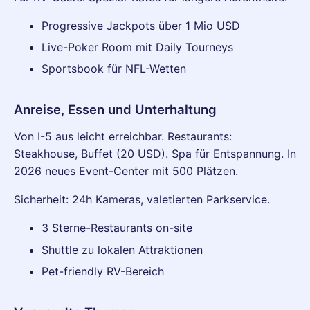
Progressive Jackpots über 1 Mio USD
Live-Poker Room mit Daily Tourneys
Sportsbook für NFL-Wetten
Anreise, Essen und Unterhaltung
Von I-5 aus leicht erreichbar. Restaurants:
Steakhouse, Buffet (20 USD). Spa für Entspannung. In
2026 neues Event-Center mit 500 Plätzen.
Sicherheit: 24h Kameras, valetierten Parkservice.
3 Sterne-Restaurants on-site
Shuttle zu lokalen Attraktionen
Pet-friendly RV-Bereich