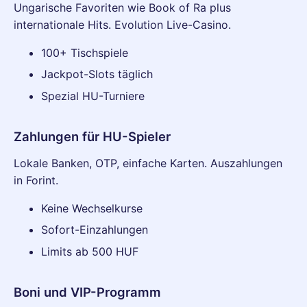
Ungarische Favoriten wie Book of Ra plus
internationale Hits. Evolution Live-Casino.
100+ Tischspiele
Jackpot-Slots täglich
Spezial HU-Turniere
Zahlungen für HU-Spieler
Lokale Banken, OTP, einfache Karten. Auszahlungen
in Forint.
Keine Wechselkurse
Sofort-Einzahlungen
Limits ab 500 HUF
Boni und VIP-Programm