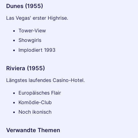
Dunes (1955)
Las Vegas' erster Highrise.
Tower-View
Showgirls
Implodiert 1993
Riviera (1955)
Längstes laufendes Casino-Hotel.
Europäisches Flair
Komödie-Club
Noch ikonisch
Verwandte Themen