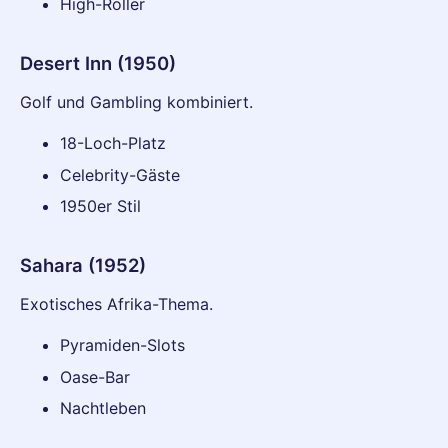
High-Roller
Desert Inn (1950)
Golf und Gambling kombiniert.
18-Loch-Platz
Celebrity-Gäste
1950er Stil
Sahara (1952)
Exotisches Afrika-Thema.
Pyramiden-Slots
Oase-Bar
Nachtleben