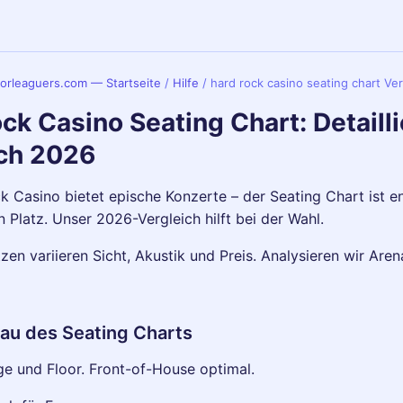
orleaguers.com — Startseite
/
Hilfe
/
hard rock casino seating chart Ver
ck Casino Seating Chart: Detailli
ich 2026
 Casino bietet epische Konzerte – der Seating Chart ist e
n Platz. Unser 2026-Vergleich hilft bei der Wahl.
zen variieren Sicht, Akustik und Preis. Analysieren wir Aren
au des Seating Charts
ge und Floor. Front-of-House optimal.