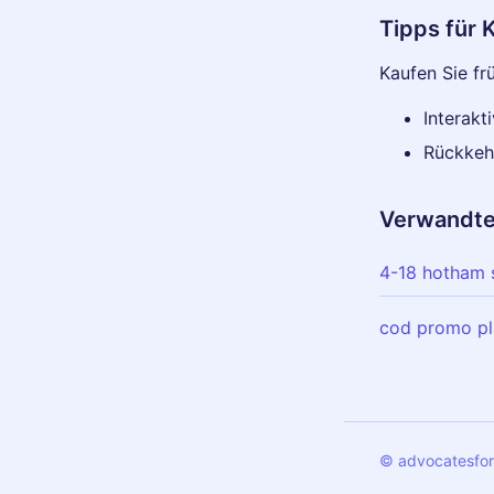
Tipps für 
Kaufen Sie fr
Interakt
Rückkeh
Verwandt
4-18 hotham 
cod promo pl
© advocatesfor