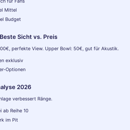
ich für Fans
l Mittel
el Budget
Beste Sicht vs. Preis
200€, perfekte View. Upper Bowl: 50€, gut für Akustik.
n exklusiv
er-Optionen
nalyse 2026
lage verbessert Ränge.
i ab Reihe 10
rk im Pit