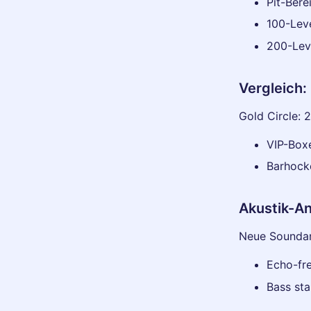
Pit-Bere
100-Leve
200-Lev
Vergleich: 
Gold Circle: 
VIP-Boxe
Barhock
Akustik-A
Neue Soundan
Echo-fre
Bass sta