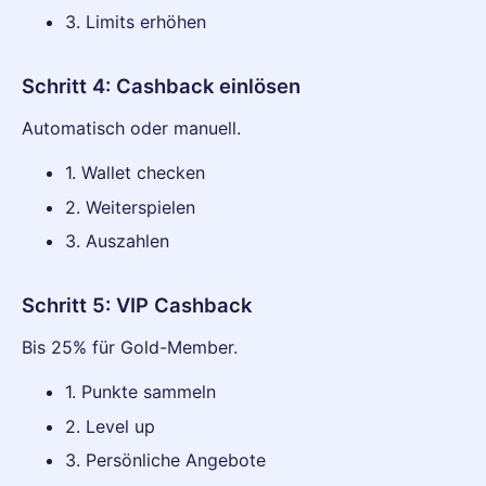
3. Limits erhöhen
Schritt 4: Cashback einlösen
Automatisch oder manuell.
1. Wallet checken
2. Weiterspielen
3. Auszahlen
Schritt 5: VIP Cashback
Bis 25% für Gold-Member.
1. Punkte sammeln
2. Level up
3. Persönliche Angebote