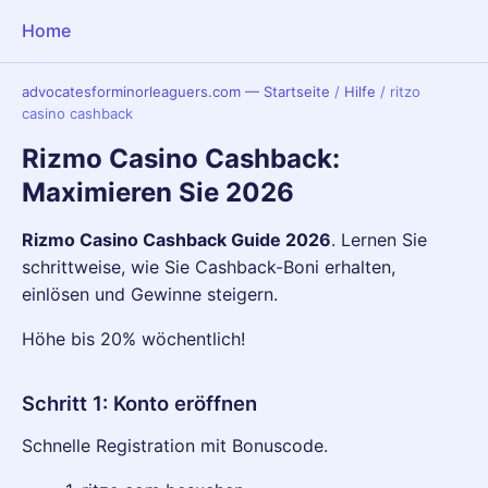
Home
advocatesforminorleaguers.com — Startseite
/
Hilfe
/
ritzo
casino cashback
Rizmo Casino Cashback:
Maximieren Sie 2026
Rizmo Casino Cashback Guide 2026
. Lernen Sie
schrittweise, wie Sie Cashback-Boni erhalten,
einlösen und Gewinne steigern.
Höhe bis 20% wöchentlich!
Schritt 1: Konto eröffnen
Schnelle Registration mit Bonuscode.