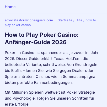
Home
advocatesforminorleaguers.com — Startseite
/
Hilfe
/
how to
play poker casino
How to Play Poker Casino:
Anfänger-Guide 2026
Poker im Casino ist spannender als je zuvor im Jahr
2026. Dieser Guide erklärt Texas Hold'em, die
beliebteste Variante, schrittweise. Von Grundregeln
bis Bluffs – lernen Sie, wie Sie gegen Dealer oder
Spieler antreten. Casinos wie in Sommacampagna
bieten perfekte Rahmenbedingungen.
Mit Millionen Spielern weltweit ist Poker Strategie
und Psychologie. Folgen Sie unseren Schritten für
erste Erfolge.