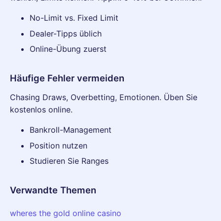
No-Limit vs. Fixed Limit
Dealer-Tipps üblich
Online-Übung zuerst
Häufige Fehler vermeiden
Chasing Draws, Overbetting, Emotionen. Üben Sie
kostenlos online.
Bankroll-Management
Position nutzen
Studieren Sie Ranges
Verwandte Themen
wheres the gold online casino