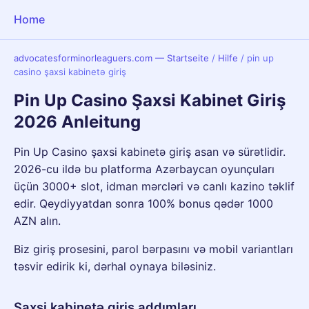
Home
advocatesforminorleaguers.com — Startseite
/
Hilfe
/
pin up
casino şaxsi kabinetə giriş
Pin Up Casino Şaxsi Kabinet Giriş
2026 Anleitung
Pin Up Casino şaxsi kabinetə giriş asan və sürətlidir.
2026-cu ildə bu platforma Azərbaycan oyunçuları
üçün 3000+ slot, idman mərcləri və canlı kazino təklif
edir. Qeydiyyatdan sonra 100% bonus qədər 1000
AZN alın.
Biz giriş prosesini, parol bərpasını və mobil variantları
təsvir edirik ki, dərhal oynaya biləsiniz.
Şaxsi kabinetə giriş addımları