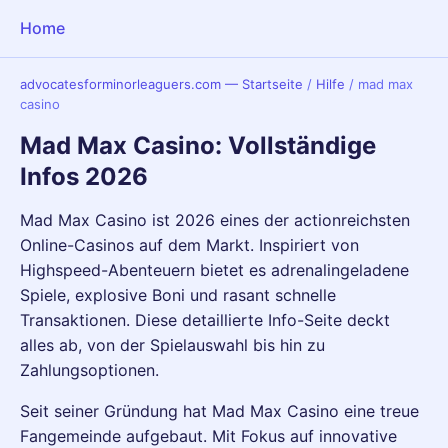
Home
advocatesforminorleaguers.com — Startseite
/
Hilfe
/
mad max
casino
Mad Max Casino: Vollständige
Infos 2026
Mad Max Casino ist 2026 eines der actionreichsten
Online-Casinos auf dem Markt. Inspiriert von
Highspeed-Abenteuern bietet es adrenalingeladene
Spiele, explosive Boni und rasant schnelle
Transaktionen. Diese detaillierte Info-Seite deckt
alles ab, von der Spielauswahl bis hin zu
Zahlungsoptionen.
Seit seiner Gründung hat Mad Max Casino eine treue
Fangemeinde aufgebaut. Mit Fokus auf innovative