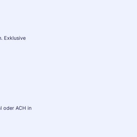
. Exklusive
al oder ACH in