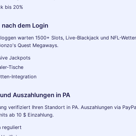
k bis 20%
e nach dem Login
loggen warten 1500+ Slots, Live-Blackjack und NFL-Wetten
 Gonzo's Quest Megaways.
sive Jackpots
ler-Tische
ten-Integration
 und Auszahlungen in PA
ung verifiziert Ihren Standort in PA. Auszahlungen via PayP
mits ab 10 $ Einzahlung.
 reguliert