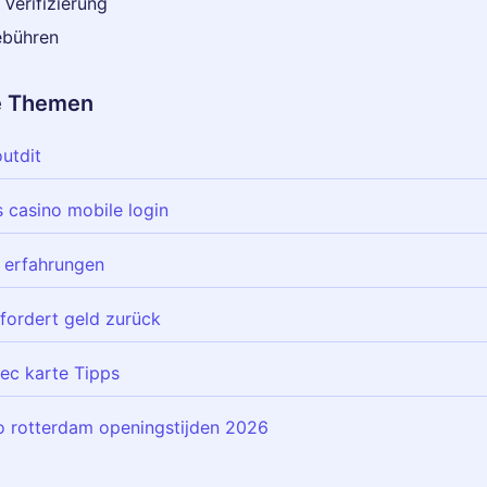
 Verifizierung
ebühren
e Themen
outdit
 casino mobile login
 erfahrungen
 fordert geld zurück
 ec karte Tipps
o rotterdam openingstijden 2026