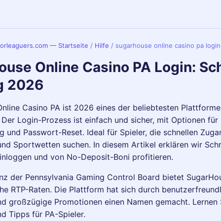
orleaguers.com — Startseite
/
Hilfe
/
sugarhouse online casino pa login
use Online Casino PA Login: Sch
g 2026
line Casino PA ist 2026 eines der beliebtesten Plattforme
 Der Login-Prozess ist einfach und sicher, mit Optionen für
und Passwort-Reset. Ideal für Spieler, die schnellen Zugan
und Sportwetten suchen. In diesem Artikel erklären wir Schrit
einloggen und von No-Deposit-Boni profitieren.
enz der Pennsylvania Gaming Control Board bietet SugarHou
he RTP-Raten. Die Plattform hat sich durch benutzerfreund
nd großzügige Promotionen einen Namen gemacht. Lernen S
nd Tipps für PA-Spieler.