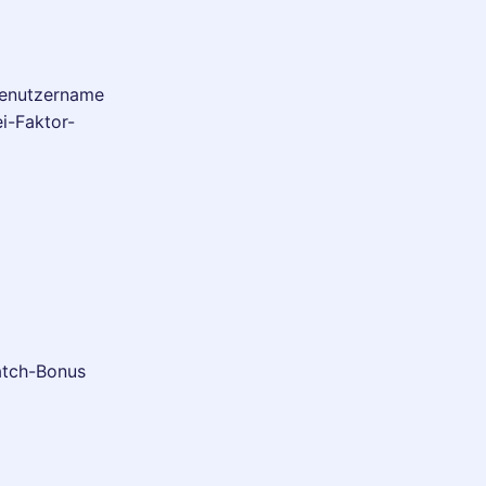
 Benutzername
i-Faktor-
atch-Bonus