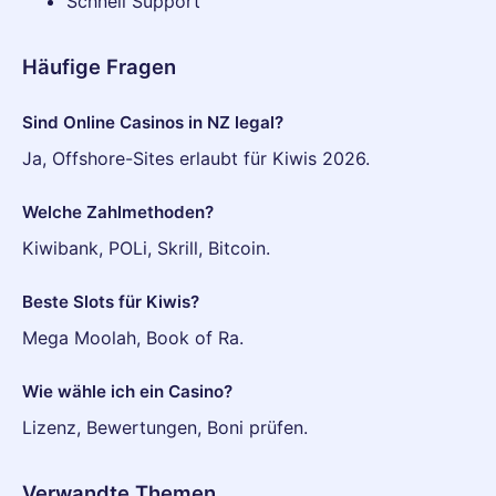
Schnell Support
Häufige Fragen
Sind Online Casinos in NZ legal?
Ja, Offshore-Sites erlaubt für Kiwis 2026.
Welche Zahlmethoden?
Kiwibank, POLi, Skrill, Bitcoin.
Beste Slots für Kiwis?
Mega Moolah, Book of Ra.
Wie wähle ich ein Casino?
Lizenz, Bewertungen, Boni prüfen.
Verwandte Themen