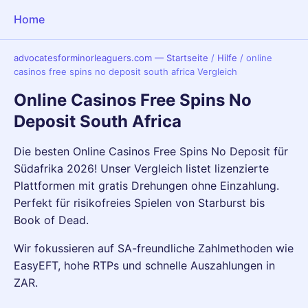
Home
advocatesforminorleaguers.com — Startseite
/
Hilfe
/
online
casinos free spins no deposit south africa Vergleich
Online Casinos Free Spins No
Deposit South Africa
Die besten Online Casinos Free Spins No Deposit für
Südafrika 2026! Unser Vergleich listet lizenzierte
Plattformen mit gratis Drehungen ohne Einzahlung.
Perfekt für risikofreies Spielen von Starburst bis
Book of Dead.
Wir fokussieren auf SA-freundliche Zahlmethoden wie
EasyEFT, hohe RTPs und schnelle Auszahlungen in
ZAR.