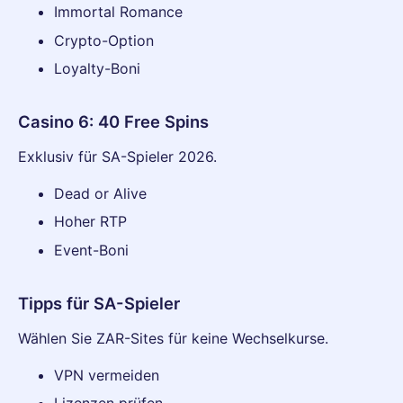
Immortal Romance
Crypto-Option
Loyalty-Boni
Casino 6: 40 Free Spins
Exklusiv für SA-Spieler 2026.
Dead or Alive
Hoher RTP
Event-Boni
Tipps für SA-Spieler
Wählen Sie ZAR-Sites für keine Wechselkurse.
VPN vermeiden