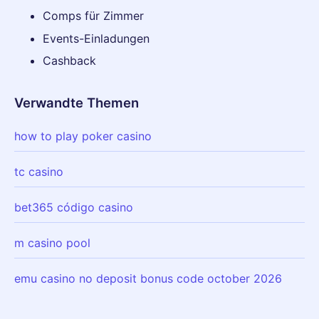
Comps für Zimmer
Events-Einladungen
Cashback
Verwandte Themen
how to play poker casino
tc casino
bet365 código casino
m casino pool
emu casino no deposit bonus code october 2026