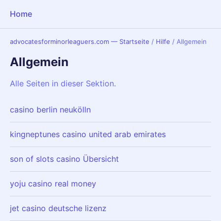
Home
advocatesforminorleaguers.com — Startseite
/
Hilfe
/
Allgemein
Allgemein
Alle Seiten in dieser Sektion.
casino berlin neukölln
kingneptunes casino united arab emirates
son of slots casino Übersicht
yoju casino real money
jet casino deutsche lizenz