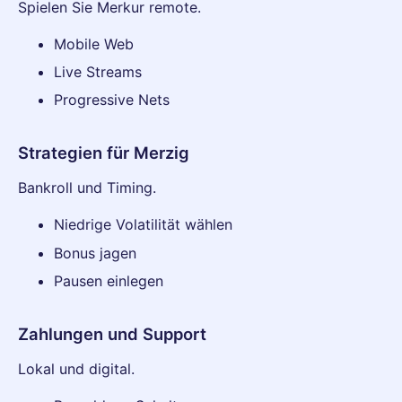
Spielen Sie Merkur remote.
Mobile Web
Live Streams
Progressive Nets
Strategien für Merzig
Bankroll und Timing.
Niedrige Volatilität wählen
Bonus jagen
Pausen einlegen
Zahlungen und Support
Lokal und digital.