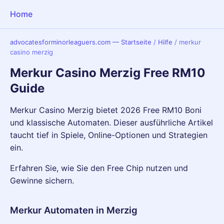
Home
advocatesforminorleaguers.com — Startseite
/
Hilfe
/
merkur
casino merzig
Merkur Casino Merzig Free RM10
Guide
Merkur Casino Merzig bietet 2026 Free RM10 Boni
und klassische Automaten. Dieser ausführliche Artikel
taucht tief in Spiele, Online-Optionen und Strategien
ein.
Erfahren Sie, wie Sie den Free Chip nutzen und
Gewinne sichern.
Merkur Automaten in Merzig