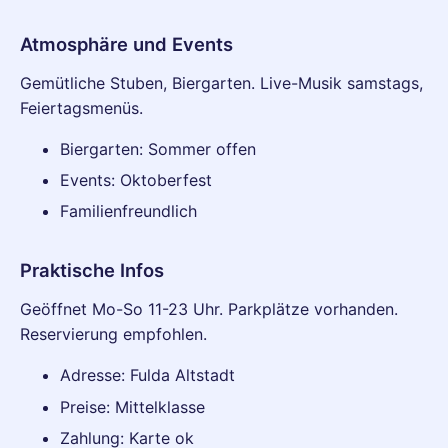
Atmosphäre und Events
Gemütliche Stuben, Biergarten. Live-Musik samstags,
Feiertagsmenüs.
Biergarten: Sommer offen
Events: Oktoberfest
Familienfreundlich
Praktische Infos
Geöffnet Mo-So 11-23 Uhr. Parkplätze vorhanden.
Reservierung empfohlen.
Adresse: Fulda Altstadt
Preise: Mittelklasse
Zahlung: Karte ok