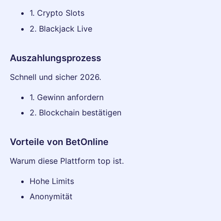
1. Crypto Slots
2. Blackjack Live
Auszahlungsprozess
Schnell und sicher 2026.
1. Gewinn anfordern
2. Blockchain bestätigen
Vorteile von BetOnline
Warum diese Plattform top ist.
Hohe Limits
Anonymität