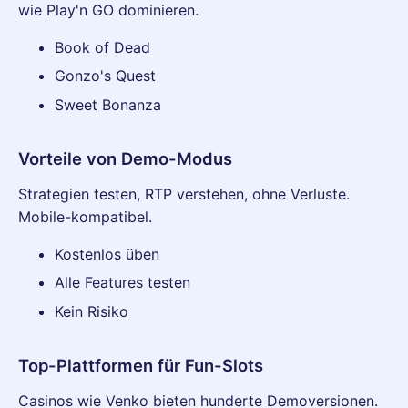
wie Play'n GO dominieren.
Book of Dead
Gonzo's Quest
Sweet Bonanza
Vorteile von Demo-Modus
Strategien testen, RTP verstehen, ohne Verluste.
Mobile-kompatibel.
Kostenlos üben
Alle Features testen
Kein Risiko
Top-Plattformen für Fun-Slots
Casinos wie Venko bieten hunderte Demoversionen.