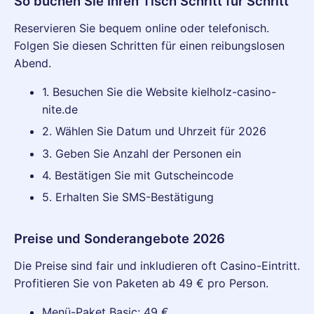
So buchen Sie Ihren Tisch Schritt für Schritt
Reservieren Sie bequem online oder telefonisch.
Folgen Sie diesen Schritten für einen reibungslosen
Abend.
1. Besuchen Sie die Website kielholz-casino-
nite.de
2. Wählen Sie Datum und Uhrzeit für 2026
3. Geben Sie Anzahl der Personen ein
4. Bestätigen Sie mit Gutscheincode
5. Erhalten Sie SMS-Bestätigung
Preise und Sonderangebote 2026
Die Preise sind fair und inkludieren oft Casino-Eintritt.
Profitieren Sie von Paketen ab 49 € pro Person.
Menü-Paket Basic: 49 €