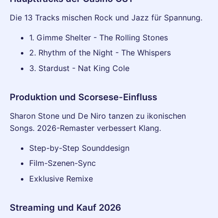
Die 13 Tracks mischen Rock und Jazz für Spannung.
1. Gimme Shelter - The Rolling Stones
2. Rhythm of the Night - The Whispers
3. Stardust - Nat King Cole
Produktion und Scorsese-Einfluss
Sharon Stone und De Niro tanzen zu ikonischen
Songs. 2026-Remaster verbessert Klang.
Step-by-Step Sounddesign
Film-Szenen-Sync
Exklusive Remixe
Streaming und Kauf 2026