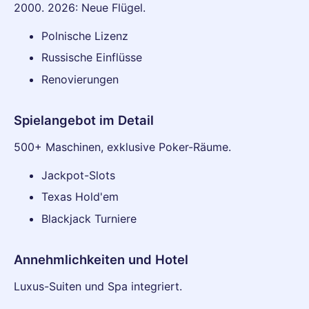
2000. 2026: Neue Flügel.
Polnische Lizenz
Russische Einflüsse
Renovierungen
Spielangebot im Detail
500+ Maschinen, exklusive Poker-Räume.
Jackpot-Slots
Texas Hold'em
Blackjack Turniere
Annehmlichkeiten und Hotel
Luxus-Suiten und Spa integriert.