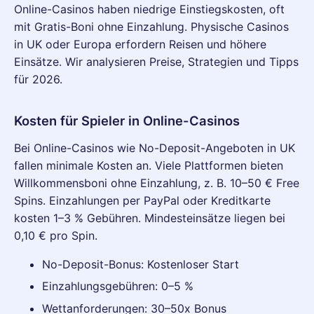
Online-Casinos haben niedrige Einstiegskosten, oft
mit Gratis-Boni ohne Einzahlung. Physische Casinos
in UK oder Europa erfordern Reisen und höhere
Einsätze. Wir analysieren Preise, Strategien und Tipps
für 2026.
Kosten für Spieler in Online-Casinos
Bei Online-Casinos wie No-Deposit-Angeboten in UK
fallen minimale Kosten an. Viele Plattformen bieten
Willkommensboni ohne Einzahlung, z. B. 10–50 € Free
Spins. Einzahlungen per PayPal oder Kreditkarte
kosten 1–3 % Gebühren. Mindesteinsätze liegen bei
0,10 € pro Spin.
No-Deposit-Bonus: Kostenloser Start
Einzahlungsgebühren: 0–5 %
Wettanforderungen: 30–50x Bonus