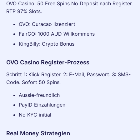
OVO Casino: 50 Free Spins No Deposit nach Register.
RTP 97% Slots.
OVO: Curacao lizenziert
FairGO: 1000 AUD Willkommens
KingBilly: Crypto Bonus
OVO Casino Register-Prozess
Schritt 1: Klick Register. 2: E-Mail, Passwort. 3: SMS-
Code. Sofort 50 Spins.
Aussie-freundlich
PayID Einzahlungen
No KYC initial
Real Money Strategien