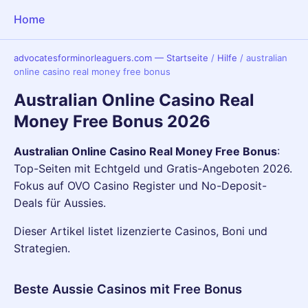
Home
advocatesforminorleaguers.com — Startseite
/
Hilfe
/
australian
online casino real money free bonus
Australian Online Casino Real
Money Free Bonus 2026
Australian Online Casino Real Money Free Bonus
:
Top-Seiten mit Echtgeld und Gratis-Angeboten 2026.
Fokus auf OVO Casino Register und No-Deposit-
Deals für Aussies.
Dieser Artikel listet lizenzierte Casinos, Boni und
Strategien.
Beste Aussie Casinos mit Free Bonus