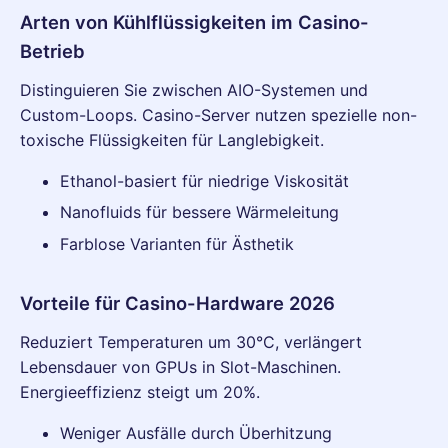
Arten von Kühlflüssigkeiten im Casino-
Betrieb
Distinguieren Sie zwischen AIO-Systemen und
Custom-Loops. Casino-Server nutzen spezielle non-
toxische Flüssigkeiten für Langlebigkeit.
Ethanol-basiert für niedrige Viskosität
Nanofluids für bessere Wärmeleitung
Farblose Varianten für Ästhetik
Vorteile für Casino-Hardware 2026
Reduziert Temperaturen um 30°C, verlängert
Lebensdauer von GPUs in Slot-Maschinen.
Energieeffizienz steigt um 20%.
Weniger Ausfälle durch Überhitzung