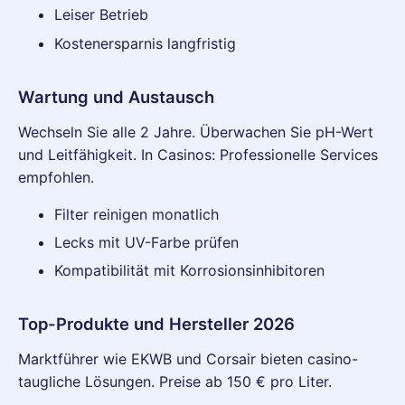
Leiser Betrieb
Kostenersparnis langfristig
Wartung und Austausch
Wechseln Sie alle 2 Jahre. Überwachen Sie pH-Wert
und Leitfähigkeit. In Casinos: Professionelle Services
empfohlen.
Filter reinigen monatlich
Lecks mit UV-Farbe prüfen
Kompatibilität mit Korrosionsinhibitoren
Top-Produkte und Hersteller 2026
Marktführer wie EKWB und Corsair bieten casino-
taugliche Lösungen. Preise ab 150 € pro Liter.