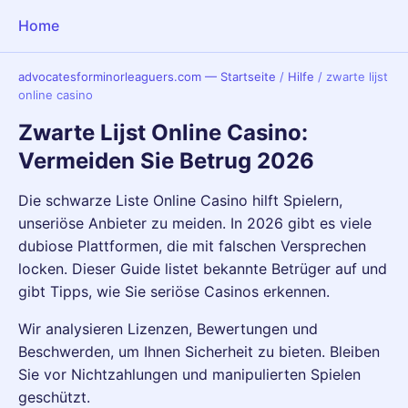
Home
advocatesforminorleaguers.com — Startseite
/
Hilfe
/
zwarte lijst
online casino
Zwarte Lijst Online Casino:
Vermeiden Sie Betrug 2026
Die schwarze Liste Online Casino hilft Spielern,
unseriöse Anbieter zu meiden. In 2026 gibt es viele
dubiose Plattformen, die mit falschen Versprechen
locken. Dieser Guide listet bekannte Betrüger auf und
gibt Tipps, wie Sie seriöse Casinos erkennen.
Wir analysieren Lizenzen, Bewertungen und
Beschwerden, um Ihnen Sicherheit zu bieten. Bleiben
Sie vor Nichtzahlungen und manipulierten Spielen
geschützt.