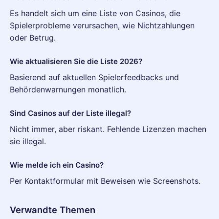
Es handelt sich um eine Liste von Casinos, die
Spielerprobleme verursachen, wie Nichtzahlungen
oder Betrug.
Wie aktualisieren Sie die Liste 2026?
Basierend auf aktuellen Spielerfeedbacks und
Behördenwarnungen monatlich.
Sind Casinos auf der Liste illegal?
Nicht immer, aber riskant. Fehlende Lizenzen machen
sie illegal.
Wie melde ich ein Casino?
Per Kontaktformular mit Beweisen wie Screenshots.
Verwandte Themen