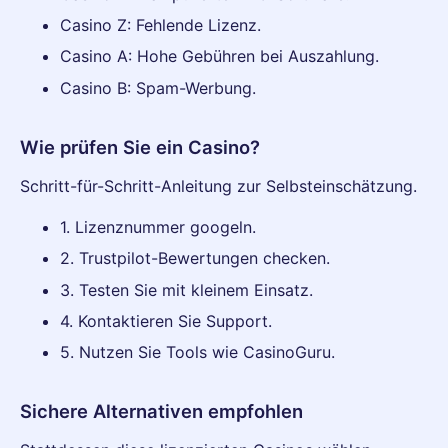
Casino Z: Fehlende Lizenz.
Casino A: Hohe Gebühren bei Auszahlung.
Casino B: Spam-Werbung.
Wie prüfen Sie ein Casino?
Schritt-für-Schritt-Anleitung zur Selbsteinschätzung.
1. Lizenznummer googeln.
2. Trustpilot-Bewertungen checken.
3. Testen Sie mit kleinem Einsatz.
4. Kontaktieren Sie Support.
5. Nutzen Sie Tools wie CasinoGuru.
Sichere Alternativen empfohlen