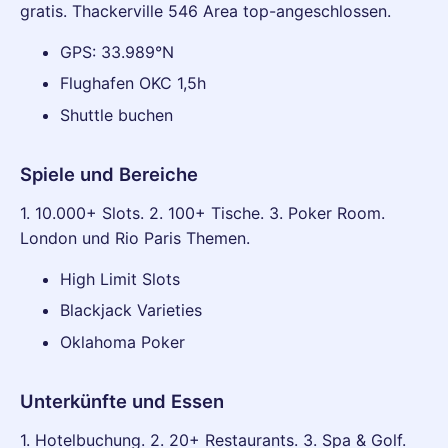
gratis. Thackerville 546 Area top-angeschlossen.
GPS: 33.989°N
Flughafen OKC 1,5h
Shuttle buchen
Spiele und Bereiche
1. 10.000+ Slots. 2. 100+ Tische. 3. Poker Room.
London und Rio Paris Themen.
High Limit Slots
Blackjack Varieties
Oklahoma Poker
Unterkünfte und Essen
1. Hotelbuchung. 2. 20+ Restaurants. 3. Spa & Golf.