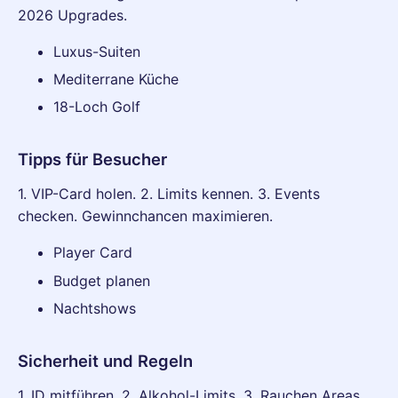
2026 Upgrades.
Luxus-Suiten
Mediterrane Küche
18-Loch Golf
Tipps für Besucher
1. VIP-Card holen. 2. Limits kennen. 3. Events
checken. Gewinnchancen maximieren.
Player Card
Budget planen
Nachtshows
Sicherheit und Regeln
1. ID mitführen. 2. Alkohol-Limits. 3. Rauchen Areas.