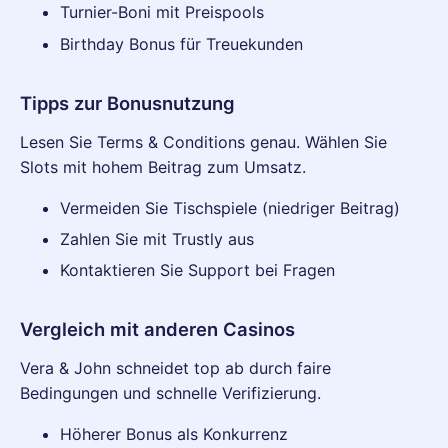
Turnier-Boni mit Preispools
Birthday Bonus für Treuekunden
Tipps zur Bonusnutzung
Lesen Sie Terms & Conditions genau. Wählen Sie
Slots mit hohem Beitrag zum Umsatz.
Vermeiden Sie Tischspiele (niedriger Beitrag)
Zahlen Sie mit Trustly aus
Kontaktieren Sie Support bei Fragen
Vergleich mit anderen Casinos
Vera & John schneidet top ab durch faire
Bedingungen und schnelle Verifizierung.
Höherer Bonus als Konkurrenz