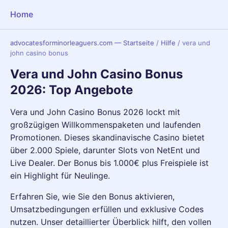
Home
advocatesforminorleaguers.com — Startseite
/
Hilfe
/
vera und
john casino bonus
Vera und John Casino Bonus
2026: Top Angebote
Vera und John Casino Bonus 2026 lockt mit
großzügigen Willkommenspaketen und laufenden
Promotionen. Dieses skandinavische Casino bietet
über 2.000 Spiele, darunter Slots von NetEnt und
Live Dealer. Der Bonus bis 1.000€ plus Freispiele ist
ein Highlight für Neulinge.
Erfahren Sie, wie Sie den Bonus aktivieren,
Umsatzbedingungen erfüllen und exklusive Codes
nutzen. Unser detaillierter Überblick hilft, den vollen