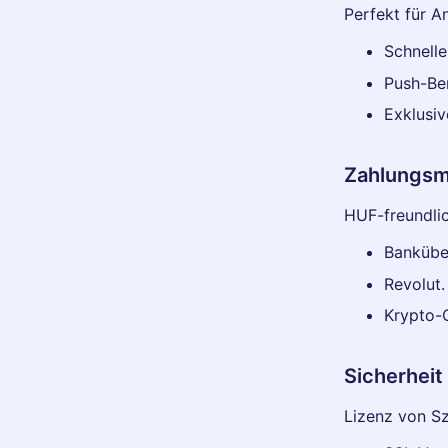
Perfekt für A
Schnelle
Push-Be
Exklusiv
Zahlungs
HUF-freundlic
Bankübe
Revolut.
Krypto-
Sicherheit
Lizenz von Sz