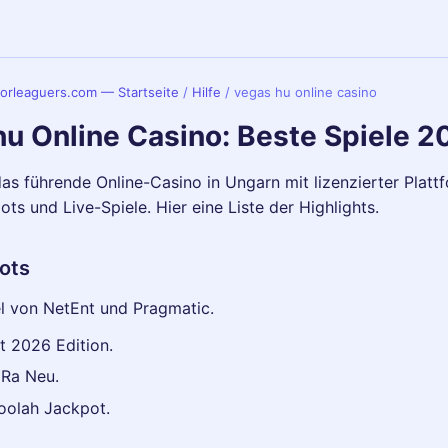
orleaguers.com — Startseite
/
Hilfe
/
vegas hu online casino
u Online Casino: Beste Spiele 2
das führende Online-Casino in Ungarn mit lizenzierter Platt
ots und Live-Spiele. Hier eine Liste der Highlights.
lots
l von NetEnt und Pragmatic.
t 2026 Edition.
 Ra Neu.
olah Jackpot.