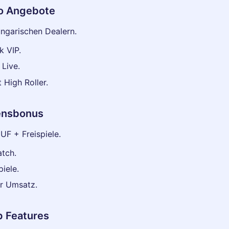
no Angebote
ungarischen Dealern.
k VIP.
 Live.
 High Roller.
ensbonus
UF + Freispiele.
tch.
piele.
er Umsatz.
p Features