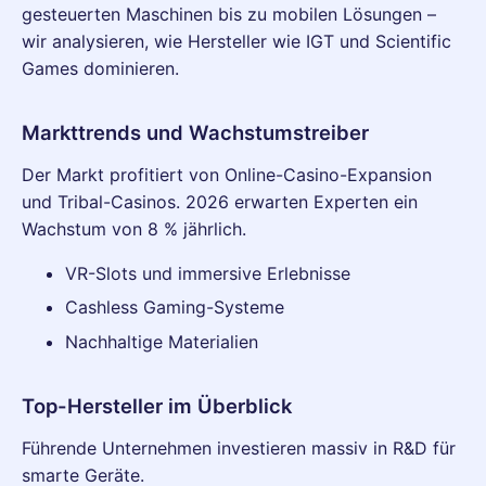
gesteuerten Maschinen bis zu mobilen Lösungen –
wir analysieren, wie Hersteller wie IGT und Scientific
Games dominieren.
Markttrends und Wachstumstreiber
Der Markt profitiert von Online-Casino-Expansion
und Tribal-Casinos. 2026 erwarten Experten ein
Wachstum von 8 % jährlich.
VR-Slots und immersive Erlebnisse
Cashless Gaming-Systeme
Nachhaltige Materialien
Top-Hersteller im Überblick
Führende Unternehmen investieren massiv in R&D für
smarte Geräte.