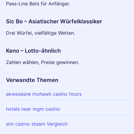
Pass-Line Bets für Anfänger.
Sic Bo – Asiatischer Würfelklassiker
Drei Würfel, vielfältige Wetten.
Keno – Lotto-ähnlich
Zahlen wählen, Preise gewinnen.
Verwandte Themen
akwesasne mohawk casino hours
hotels near mgm casino
sim casino steam Vergleich