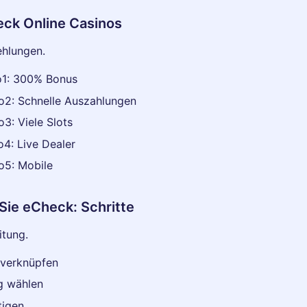
eck Online Casinos
hlungen.
no1: 300% Bonus
o2: Schnelle Auszahlungen
o3: Viele Slots
o4: Live Dealer
o5: Mobile
Sie eCheck: Schritte
itung.
 verknüpfen
g wählen
tigen