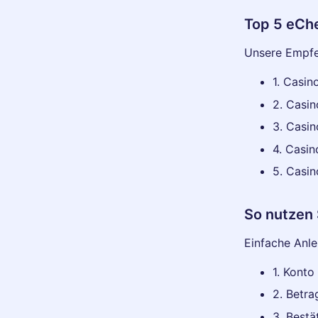
Top 5 eCh
Unsere Empfe
1. Casi
2. Casin
3. Casin
4. Casin
5. Casin
So nutzen 
Einfache Anle
1. Konto
2. Betra
3. Bestä