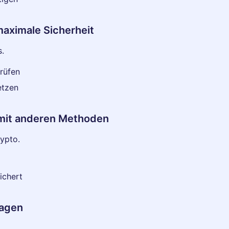
maximale Sicherheit
s.
rüfen
etzen
 mit anderen Methoden
ypto.
ichert
ragen