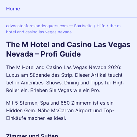
Home
advocatesforminorleaguers.com — Startseite
/
Hilfe
/
the m
hotel and casino las vegas nevada
The M Hotel and Casino Las Vegas
Nevada – Profi Guide
The M Hotel and Casino Las Vegas Nevada 2026:
Luxus am Südende des Strip. Dieser Artikel taucht
tief in Amenities, Shows, Dining und Tipps für High
Roller ein. Erleben Sie Vegas wie ein Pro.
Mit 5 Sternen, Spa und 650 Zimmern ist es ein
Hidden Gem. Nähe McCarran Airport und Top-
Einkäufe machen es ideal.
Zimmer und Suiten