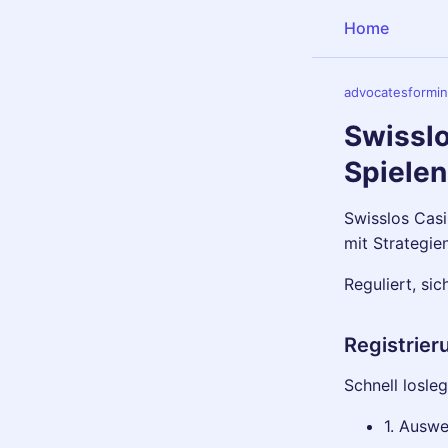
Home
advocatesformin
Swisslo
Spielen
Swisslos Casi
mit Strategie
Reguliert, si
Registrier
Schnell losleg
1. Auswe