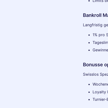
Limits b
Bankroll 
Langfristig g
1% pro 
Tageslim
Gewinne
Bonusse o
Swisslos Spez
Wochene
Loyalty
Turnier-