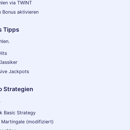
hlen via TWINT
n Bonus aktivieren
s Tipps
len.
its
lassiker
sive Jackpots
o Strategien
.
k Basic Strategy
 Martingale (modifiziert)