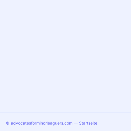
© advocatesforminorleaguers.com — Startseite