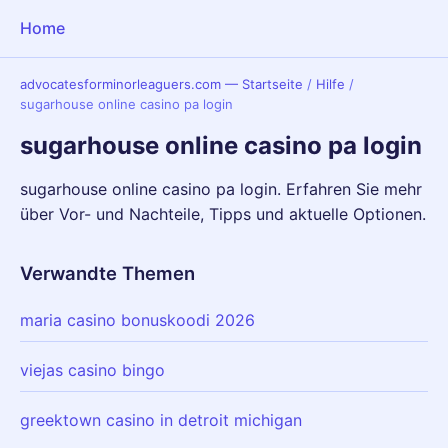
Home
advocatesforminorleaguers.com — Startseite
/
Hilfe
/
sugarhouse online casino pa login
sugarhouse online casino pa login
sugarhouse online casino pa login. Erfahren Sie mehr
über Vor- und Nachteile, Tipps und aktuelle Optionen.
Verwandte Themen
maria casino bonuskoodi 2026
viejas casino bingo
greektown casino in detroit michigan