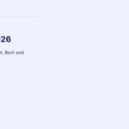
026
n, Boni und