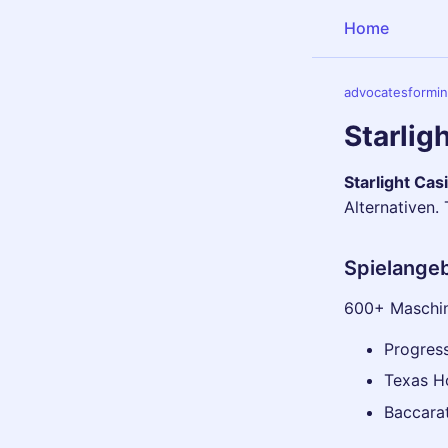
Home
advocatesformin
Starlig
Starlight Cas
Alternativen.
Spielange
600+ Maschin
Progress
Texas H
Baccara