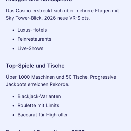
Das Casino erstreckt sich über mehrere Etagen mit
Sky Tower-Blick. 2026 neue VR-Slots.
Luxus-Hotels
Feinrestaurants
Live-Shows
Top-Spiele und Tische
Über 1.000 Maschinen und 50 Tische. Progressive
Jackpots erreichen Rekorde.
Blackjack-Varianten
Roulette mit Limits
Baccarat für Highroller