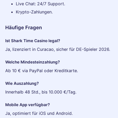
Live Chat: 24/7 Support.
Krypto-Zahlungen.
Häufige Fragen
Ist Shark Time Casino legal?
Ja, lizenziert in Curacao, sicher für DE-Spieler 2026.
Welche Mindesteinzahlung?
Ab 10 € via PayPal oder Kreditkarte.
Wie Auszahlung?
Innerhalb 48 Std., bis 10.000 €/Tag.
Mobile App verfügbar?
Ja, optimiert für iOS und Android.