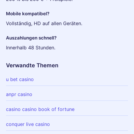
Mobile kompatibel?
Vollständig, HD auf allen Geräten.
Auszahlungen schnell?
Innerhalb 48 Stunden.
Verwandte Themen
u bet casino
anpr casino
casino casino book of fortune
conquer live casino