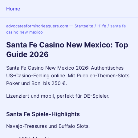
Home
advocatesforminorleaguers.com — Startseite
/
Hilfe
/
santa fe
casino new mexico
Santa Fe Casino New Mexico: Top
Guide 2026
Santa Fe Casino New Mexico 2026: Authentisches
US-Casino-Feeling online. Mit Pueblen-Themen-Slots,
Poker und Boni bis 250 €.
Lizenziert und mobil, perfekt für DE-Spieler.
Santa Fe Spiele-Highlights
Navajo-Treasures und Buffalo Slots.