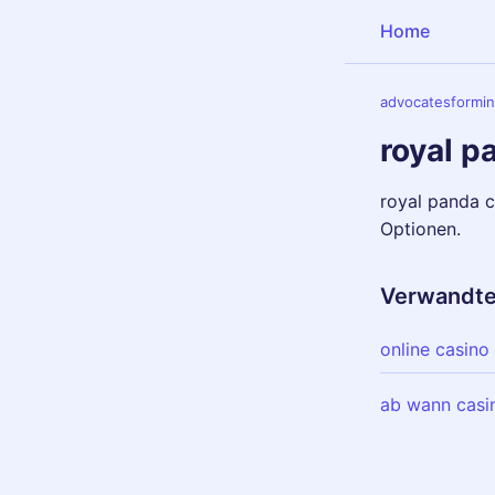
Home
advocatesformin
royal p
royal panda c
Optionen.
Verwandt
online casino
ab wann casin