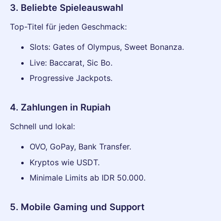
3. Beliebte Spieleauswahl
Top-Titel für jeden Geschmack:
Slots: Gates of Olympus, Sweet Bonanza.
Live: Baccarat, Sic Bo.
Progressive Jackpots.
4. Zahlungen in Rupiah
Schnell und lokal:
OVO, GoPay, Bank Transfer.
Kryptos wie USDT.
Minimale Limits ab IDR 50.000.
5. Mobile Gaming und Support