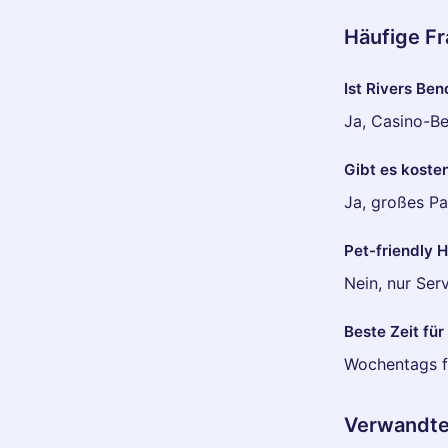
Häufige F
Ist Rivers Be
Ja, Casino-Be
Gibt es koste
Ja, großes P
Pet-friendly H
Nein, nur Serv
Beste Zeit für
Wochentags f
Verwandt