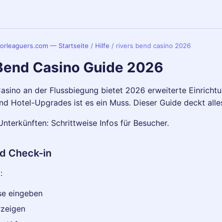
orleaguers.com — Startseite
/
Hilfe
/
rivers bend casino 2026
 Bend Casino Guide 2026
asino an der Flussbiegung bietet 2026 erweiterte Einrichtu
nd Hotel-Upgrades ist es ein Muss. Dieser Guide deckt alle
Unterkünften: Schrittweise Infos für Besucher.
d Check-in
:
se eingeben
rzeigen