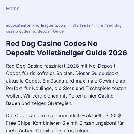
Home
advocatesforminorleaguers.com — Startseite
/
Hilfe
/
red dog
casino codes no deposit Guide
Red Dog Casino Codes No
Deposit: Vollständiger Guide 2026
Red Dog Casino fasziniert 2026 mit No-Deposit-
Codes für risikofreies Spielen. Dieser Guide deckt
aktuelle Codes, Einlösung und maximale Gewinne ab.
Perfekt für Neulinge, die Slots und Tischspiele testen
wollen. Wir vergleichen mit Pokerturnier Casino
Baden und zeigen Strategien.
Die Codes ändern sich monatlich – aktuell bis 50 $
Free Chips. Kombinieren Sie mit Einzahlungsboni für
mehr Action. Detaillierte Infos folgen.