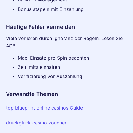
Bonus stapeln mit Einzahlung
Häufige Fehler vermeiden
Viele verlieren durch Ignoranz der Regeln. Lesen Sie
AGB.
Max. Einsatz pro Spin beachten
Zeitlimits einhalten
Verifizierung vor Auszahlung
Verwandte Themen
top blueprint online casinos Guide
drückglück casino voucher