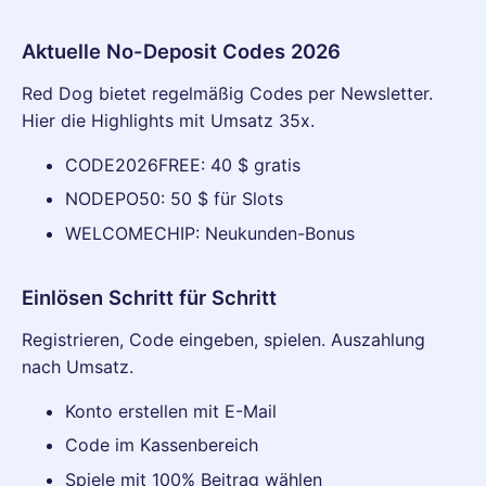
Aktuelle No-Deposit Codes 2026
Red Dog bietet regelmäßig Codes per Newsletter.
Hier die Highlights mit Umsatz 35x.
CODE2026FREE: 40 $ gratis
NODEPO50: 50 $ für Slots
WELCOMECHIP: Neukunden-Bonus
Einlösen Schritt für Schritt
Registrieren, Code eingeben, spielen. Auszahlung
nach Umsatz.
Konto erstellen mit E-Mail
Code im Kassenbereich
Spiele mit 100% Beitrag wählen