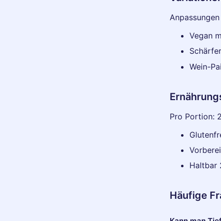
Anpassungen 
Vegan mi
Schärfer
Wein-Pa
Ernährung
Pro Portion: 
Glutenfr
Vorberei
Haltbar
Häufige F
Kann man Tie