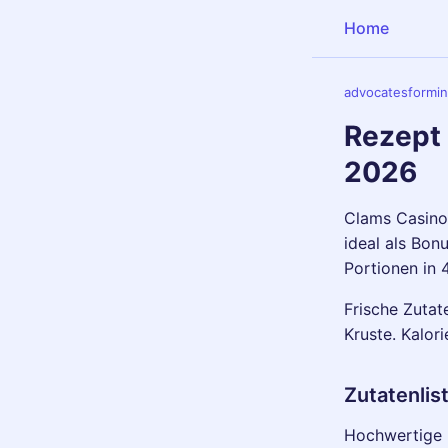
Home
advocatesformin
Rezept 
2026
Clams Casino 
ideal als Bon
Portionen in 
Frische Zutat
Kruste. Kalor
Zutatenlis
Hochwertige 