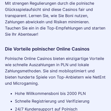
Mit strengen Regulierungen durch die polnische
Glücksspielaufsicht sind diese Casinos fair und
transparent. Lernen Sie, wie Sie Boni nutzen,
Zahlungen abwickeln und Risiken minimieren.
Tauchen Sie ein in die Top-Empfehlungen und starten
Sie Ihr Abenteuer!
Die Vorteile polnischer Online Casinos
Polnische Online Casinos bieten einzigartige Vorteile
wie schnelle Auszahlungen in PLN und lokale
Zahlungsmethoden. Sie sind mobiloptimiert und
bieten hunderte Spiele von Top-Anbietern wie NetEnt
und Microgaming.
Hohe Willkommensboni bis 2000 PLN
Schnelle Registrierung und Verifizierung
24/7 Kundensupport auf Polnisch