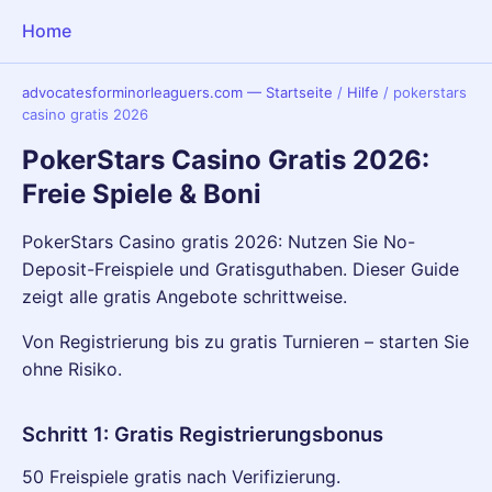
Home
advocatesforminorleaguers.com — Startseite
/
Hilfe
/
pokerstars
casino gratis 2026
PokerStars Casino Gratis 2026:
Freie Spiele & Boni
PokerStars Casino gratis 2026: Nutzen Sie No-
Deposit-Freispiele und Gratisguthaben. Dieser Guide
zeigt alle gratis Angebote schrittweise.
Von Registrierung bis zu gratis Turnieren – starten Sie
ohne Risiko.
Schritt 1: Gratis Registrierungsbonus
50 Freispiele gratis nach Verifizierung.