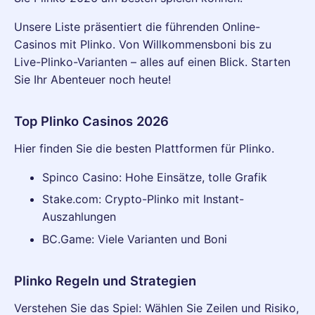
Unsere Liste präsentiert die führenden Online-
Casinos mit Plinko. Von Willkommensboni bis zu
Live-Plinko-Varianten – alles auf einen Blick. Starten
Sie Ihr Abenteuer noch heute!
Top Plinko Casinos 2026
Hier finden Sie die besten Plattformen für Plinko.
Spinco Casino: Hohe Einsätze, tolle Grafik
Stake.com: Crypto-Plinko mit Instant-
Auszahlungen
BC.Game: Viele Varianten und Boni
Plinko Regeln und Strategien
Verstehen Sie das Spiel: Wählen Sie Zeilen und Risiko,