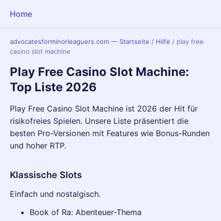
Home
advocatesforminorleaguers.com — Startseite
/
Hilfe
/
play free
casino slot machine
Play Free Casino Slot Machine:
Top Liste 2026
Play Free Casino Slot Machine ist 2026 der Hit für
risikofreies Spielen. Unsere Liste präsentiert die
besten Pro-Versionen mit Features wie Bonus-Runden
und hoher RTP.
Klassische Slots
Einfach und nostalgisch.
Book of Ra: Abenteuer-Thema