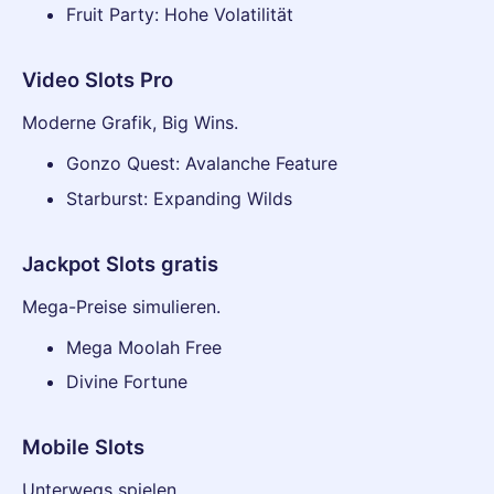
Fruit Party: Hohe Volatilität
Video Slots Pro
Moderne Grafik, Big Wins.
Gonzo Quest: Avalanche Feature
Starburst: Expanding Wilds
Jackpot Slots gratis
Mega-Preise simulieren.
Mega Moolah Free
Divine Fortune
Mobile Slots
Unterwegs spielen.