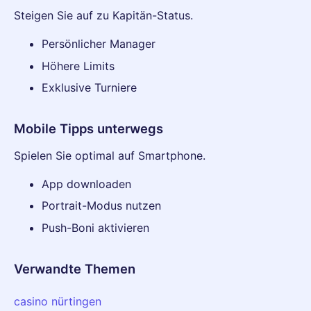
Steigen Sie auf zu Kapitän-Status.
Persönlicher Manager
Höhere Limits
Exklusive Turniere
Mobile Tipps unterwegs
Spielen Sie optimal auf Smartphone.
App downloaden
Portrait-Modus nutzen
Push-Boni aktivieren
Verwandte Themen
casino nürtingen