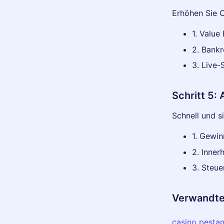
Erhöhen Sie 
1. Value
2. Bank
3. Live-
Schritt 5:
Schnell und si
1. Gewin
2. Inner
3. Steue
Verwandt
casino pestan