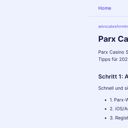
Home
advocatesformin
Parx C
Parx Casino S
Tipps für 202
Schritt 1:
Schnell und si
1. Parx-
2. iOS/
3. Regis